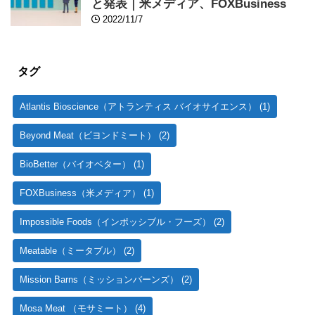
と発表｜米メディア、FOXBusiness
2022/11/7
タグ
Atlantis Bioscience（アトランティス バイオサイエンス）
(1)
Beyond Meat（ビヨンドミート）
(2)
BioBetter（バイオベター）
(1)
FOXBusiness（米メディア）
(1)
Impossible Foods（インポッシブル・フーズ）
(2)
Meatable（ミータブル）
(2)
Mission Barns（ミッションバーンズ）
(2)
Mosa Meat （モサミート）
(4)