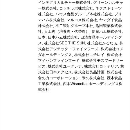
インテグリカルチャー株式会社
,
グリーンカルチャ
ー株式会社
,
コッチラボ株式会社
,
ネクストミーツ
株式会社
,
ハウス食品グループ本社株式会社
,
プリ
マハム株式会社
,
マルコメ株式会社
,
ヤマダイ食品
株式会社
,
不二製油グループ本社
,
亀田製菓株式会
社
,
人工肉（培養肉・代替肉）
,
伊藤ハム株式会社
,
日本
,
日本ハム株式会社
,
日清食品ホールディング
ス
,
株式会社SEE THE SUN
,
株式会社かるなぁ
,
株
式会社アジテック・ファインフーズ
,
株式会社コメ
ダホールディングス
,
株式会社ニチレイ
,
株式会社
マイセンファインフード
,
株式会社モスフードサー
ビス
,
株式会社ユーグレナ
,
株式会社ロッテリア
,
株
式会社日本アクセス
,
株式会社良品計画
,
株式会社
食の力コーポレーション
,
米久株式会社
,
茂木食品
工業株式会社
,
西本Wismettacホールディングス株
式会社