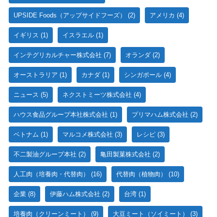
UPSIDE Foods（アップサイドフーズ）
(2)
アメリカ
(4)
イギリス
(1)
イスラエル
(1)
インテグリカルチャー株式会社
(7)
オランダ
(2)
オーストラリア
(1)
カナダ
(1)
シンガポール
(4)
ニュース
(5)
ネクストミーツ株式会社
(4)
ハウス食品グループ本社株式会社
(1)
プリマハム株式会社
(2)
ベトナム
(1)
マルコメ株式会社
(3)
レシピ
(3)
不二製油グループ本社
(2)
亀田製菓株式会社
(2)
人工肉（培養肉・代替肉）
(16)
代替肉（植物肉）
(10)
企業
(8)
伊藤ハム株式会社
(2)
台湾
(1)
培養肉（クリーンミート）
(9)
大豆ミート（ソイミート）
(3)