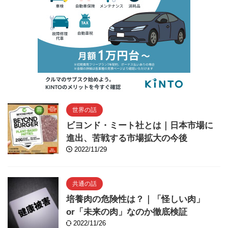
世界の話
ビヨンド・ミート社とは｜日本市場に
進出、苦戦する市場拡大の今後
2022/11/29
共通の話
培養肉の危険性は？｜「怪しい肉」
or「未来の肉」なのか徹底検証
2022/11/26