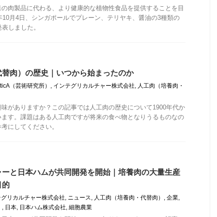
来の肉製品に代わる、より健康的な植物性食品を提供することを目
2年10月4日、シンガポールでプレーン、テリヤキ、醤油の3種類の
を発表しました。
代替肉）の歴史｜いつから始まったのか
ioticA（芸術研究所）
,
インテグリカルチャー株式会社
,
人工肉（培養肉・
味がありますか？この記事では人工肉の歴史について1900年代か
います。課題はある人工肉ですが将来の食べ物となりうるものなの
参考にしてください。
ャーと日本ハムが共同開発を開始｜培養肉の大量生産
目的
テグリカルチャー株式会社
,
ニュース
,
人工肉（培養肉・代替肉）
,
企業
,
）
,
日本
,
日本ハム株式会社
,
細胞農業