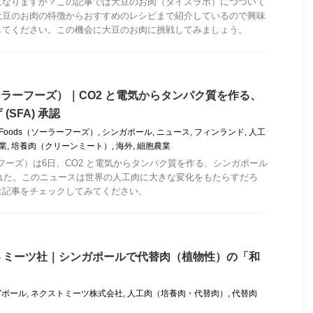
になりますか？この記事では大豆のお肉（ダイズラボ）につついて
大豆のお肉の特徴からおすすめのレシピまで紹介しているので興味
してください。この機会に大豆のお肉に挑戦してみましょう。
s（ソーラーフーズ）｜CO2 と電気からタンパク質を作る、
SFA) 承認
ar Foods（ソーラーフーズ）
,
シンガポール
,
ニュース
,
フィンランド
,
人工
業
,
培養肉（クリーンミート）
,
海外
,
細胞農業
ソーラーフーズ）は6日、CO2 と電気からタンパク質を作る、シンガポール
承認された。このニュースは世界の人工肉に大きな変化をもたらすだろ
は記事をチェックしてみてください。
トミーツ社｜シンガポールで代替肉（植物性）の「和
ガポール
,
ネクストミーツ株式会社
,
人工肉（培養肉・代替肉）
,
代替肉