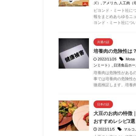
ズ）
,
アメリカ
,
人工肉（
ビヨンド・ミート社に
報をまとめあらゆるニ
ヨンド・ミート社につ
共通の話
培養肉の危険性は？
2022/11/26
Mos
ンミート）
,
日清食品ホー
培養肉は危険性がある
事では培養肉の危険性
徹底検証します。培養
日本の話
大豆のお肉の特徴
おすすめレシピ3選
2022/11/5
マルコ