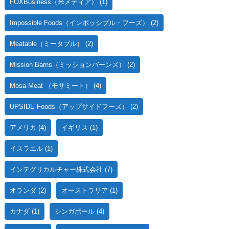
FOXBusiness（米メディア）
(1)
Impossible Foods（インポッシブル・フーズ）
(2)
Meatable（ミータブル）
(2)
Mission Barns（ミッションバーンズ）
(2)
Mosa Meat （モサミート）
(4)
UPSIDE Foods（アップサイドフーズ）
(2)
アメリカ
(4)
イギリス
(1)
イスラエル
(1)
インテグリカルチャー株式会社
(7)
オランダ
(2)
オーストラリア
(1)
カナダ
(1)
シンガポール
(4)