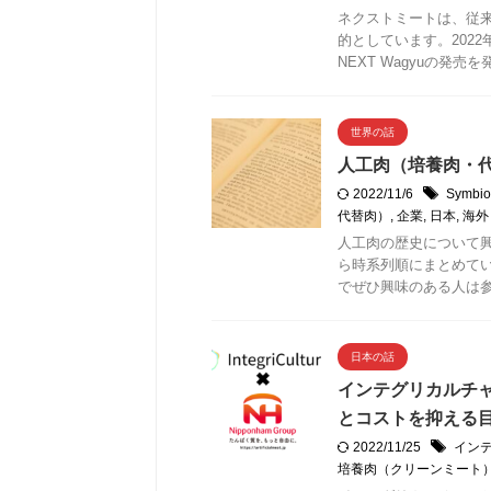
ネクストミートは、従
的としています。202
NEXT Wagyuの発売
世界の話
人工肉（培養肉・
2022/11/6
Symb
代替肉）
,
企業
,
日本
,
海外
人工肉の歴史について興
ら時系列順にまとめて
でぜひ興味のある人は
日本の話
インテグリカルチ
とコストを抑える
2022/11/25
イン
培養肉（クリーンミート