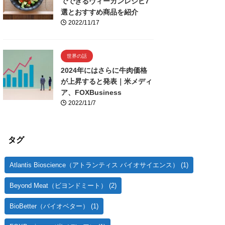
でできるヴィーガンレシピ7
選とおすすめ商品を紹介
2022/11/17
世界の話
2024年にはさらに牛肉価格
が上昇すると発表｜米メディ
ア、FOXBusiness
2022/11/7
タグ
Atlantis Bioscience（アトランティス バイオサイエンス）
(1)
Beyond Meat（ビヨンドミート）
(2)
BioBetter（バイオベター）
(1)