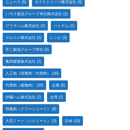
ニュース
(5)
ネクストミーツ株式会社
(4)
ハウス食品グループ本社株式会社
(1)
プリマハム株式会社
(2)
ベトナム
(1)
マルコメ株式会社
(3)
レシピ
(3)
不二製油グループ本社
(2)
亀田製菓株式会社
(2)
人工肉（培養肉・代替肉）
(16)
代替肉（植物肉）
(10)
企業
(8)
伊藤ハム株式会社
(2)
台湾
(1)
培養肉（クリーンミート）
(9)
大豆ミート（ソイミート）
(3)
日本
(10)