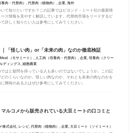
培養肉・代替肉）
,
代替肉（植物肉）
,
企業
,
海外
ついて知りたいですか？この記事ではビヨンド・ミート社の最新情
ュース情報を見やすく解説しています。代替肉市場をリードするビ
いて詳しく知りたい人は参考にしてみてください。
｜「怪しい肉」or「未来の肉」なのか徹底検証
a Meat （モサミート）
,
人工肉（培養肉・代替肉）
,
企業
,
培養肉（クリー
ルディングス
,
細胞農業
のではと疑問を持っている人も多いのではないでしょうか。この記
がどのくらいなのか。怪しい肉なのか、それとも未来の肉なのかを
肉に興味のある人はぜひ参考にしてみてください。
｜マルコメから販売されている大豆ミートの口コミと
メ株式会社
,
レシピ
,
代替肉（植物肉）
,
企業
,
大豆ミート（ソイミート）