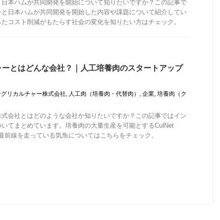
と日本ハムが共同開発を開始について知りたいですか？この記事で
ーと日本ハムが共同開発を開始した内容や課題について紹介してい
ったコスト削減がもたらす社会の変化を知りたい方はチェック。
ャーとはどんな会社？｜人工培養肉のスタートアップ
テグリカルチャー株式会社
,
人工肉（培養肉・代替肉）
,
企業
,
培養肉（ク
株式会社とはどのような会社か知りたいですか？この記事ではイン
いてまとめています。培養肉の大量生産を可能とするCulNet
始め最前線を走っている気魚についてはこちらをチェック。