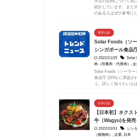
大豆のお肉について気
紹介しています。また
のある人はぜひ参考に
世界の話
Solar Food
シンガポール食品庁 (
2022/11/25
Sol
肉（培養肉・代替肉）
,
企
Solar Foods（
食品庁 (SFA) に
う。詳しく知りたい人
日本の話
【日本初】ネクス
牛（Wagyu)を発売
2022/10/31
シン
（植物肉）
,
企業
,
日本