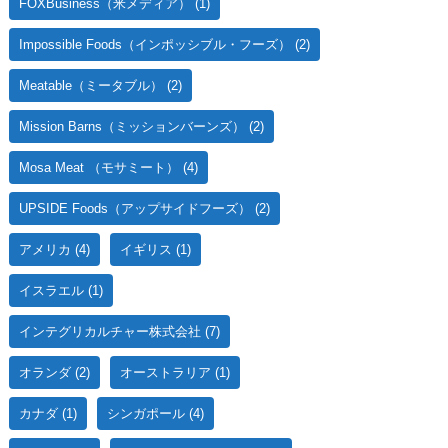
FOXBusiness（米メディア）
(1)
Impossible Foods（インポッシブル・フーズ）
(2)
Meatable（ミータブル）
(2)
Mission Barns（ミッションバーンズ）
(2)
Mosa Meat （モサミート）
(4)
UPSIDE Foods（アップサイドフーズ）
(2)
アメリカ
(4)
イギリス
(1)
イスラエル
(1)
インテグリカルチャー株式会社
(7)
オランダ
(2)
オーストラリア
(1)
カナダ
(1)
シンガポール
(4)