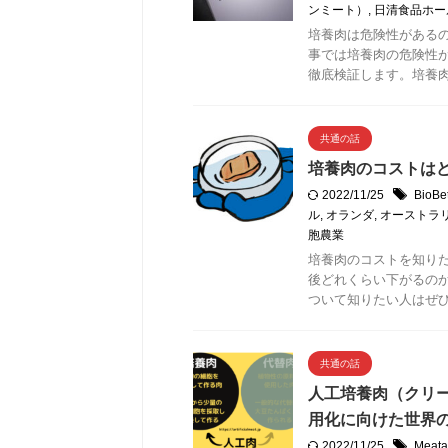
ンミート）
,
日清食品ホー
培養肉は危険性がある
事では培養肉の危険性
徹底検証します。培養
共通の話
培養肉のコストは
2022/11/25
Bio
ル
,
オランダ
,
オーストラ
胞農業
培養肉のコストを知り
後どれくらい下がるの
ついて知りたい人はぜ
共通の話
人工培養肉（クリ
用化に向けた世界
2022/11/25
Mea