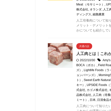
Meat （モサミート）
,
UP
株式会社
,
オランダ
,
人工
ディングス
,
細胞農業
人工培養肉について知
メリット・デメリット
かについても紹介して
共通の話
人工肉とは｜これか
2022/10/30
Amy
BOCA（ボカ）
,
Field
ズ）
,
Lightlife Foo
ョンバーンズ）
,
Morni
ト）
,
Sweet Earth N
キー）
,
UPSIDE Foo
式会社
,
カゴメ株式会社
,
品株式会社
,
人工肉（培養
ミート）
,
日本
,
日清食品
人工肉について知りた
これからの課題につい