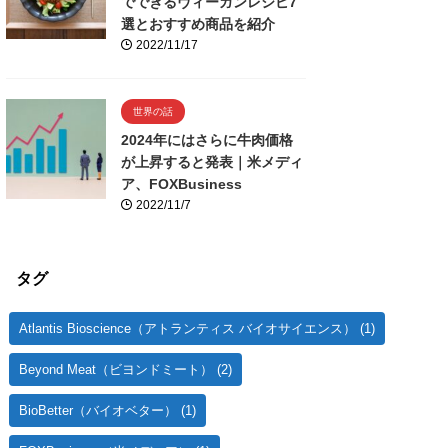
でできるヴィーガンレシピ7
選とおすすめ商品を紹介
2022/11/17
世界の話
2024年にはさらに牛肉価格
が上昇すると発表｜米メディ
ア、FOXBusiness
2022/11/7
タグ
Atlantis Bioscience（アトランティス バイオサイエンス）
(1)
Beyond Meat（ビヨンドミート）
(2)
BioBetter（バイオベター）
(1)