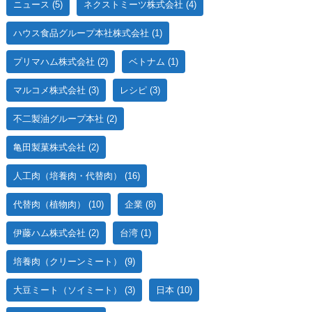
ニュース
(5)
ネクストミーツ株式会社
(4)
ハウス食品グループ本社株式会社
(1)
プリマハム株式会社
(2)
ベトナム
(1)
マルコメ株式会社
(3)
レシピ
(3)
不二製油グループ本社
(2)
亀田製菓株式会社
(2)
人工肉（培養肉・代替肉）
(16)
代替肉（植物肉）
(10)
企業
(8)
伊藤ハム株式会社
(2)
台湾
(1)
培養肉（クリーンミート）
(9)
大豆ミート（ソイミート）
(3)
日本
(10)