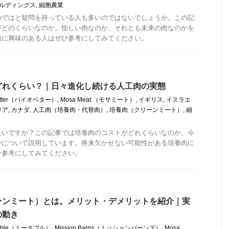
ルディングス
,
細胞農業
のではと疑問を持っている人も多いのではないでしょうか。この記
がどのくらいなのか。怪しい肉なのか、それとも未来の肉なのかを
肉に興味のある人はぜひ参考にしてみてください。
どれくらい？｜日々進化し続ける人工肉の実態
Better（バイオベター）
,
Mosa Meat （モサミート）
,
イギリス
,
イスラエ
リア
,
カナダ
,
人工肉（培養肉・代替肉）
,
培養肉（クリーンミート）
,
細
たいですか？この記事では培養肉のコストがどれくらいなのか。今
かについて説明しています。将来欠かせない可能性がある培養肉に
ひ参考にしてみてください。
ーンミート）とは。メリット・デメリットを紹介｜実
の動き
table（ミータブル）
,
Mission Barns（ミッションバーンズ）
,
Mosa