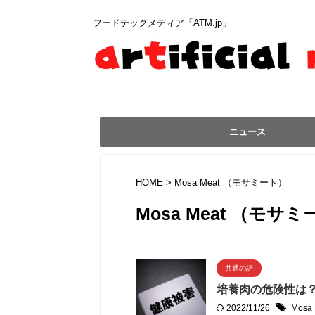
フードテックメディア「ATM.jp」
ニュース
HOME
>
Mosa Meat （モサミート）
Mosa Meat （モサ
共通の話
培養肉の危険性は？
2022/11/26
Mos