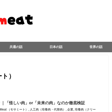
最新ニュースを見る
共通の話
日本の話
世界の話
ミート）
｜「怪しい肉」or「未来の肉」なのか徹底検証
a Meat （モサミート）
,
人工肉（培養肉・代替肉）
,
企業
,
培養肉（クリー