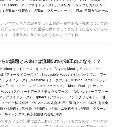
SIDE Foods（アップサイドフーズ）
,
アメリカ
,
インテグリカルチャー
肉（培養肉・代替肉）
,
培養肉（クリーンミート）
,
日本
,
日清食品ホール
りたいですか？この記事では人工肉の一種である培養肉についての
を紹介しています。また世界の動きとしてどのように進んでいるの
います。将来食卓に並ぶかもかもしれないですね。
らの課題と未来には流通50%が加工肉になる！？
's Kitchen（エイミーズ・キッチン）
,
Beyond Meat（ビヨンドミート）
,
 Roast（フィールドロースト）
,
Impossible Foods（インポッシブル・フー
ds（ライトライフフーズ）
,
Meatable（ミータブル）
,
Mission Barns（ミッシ
ngStar Farms（モーニングスターファームス）
,
Mosa Meat （モサミー
atural Foods（スウィートアースナチュラルフーズ）
,
Tofurky（トーフファー
ds（アップサイドフーズ）
,
Upton's（アプトン）
,
インテグリカルチャー株
キユーピー株式会社
,
プリマハム株式会社
,
不二製油グループ本社
,
丸大食
肉・代替肉）
,
代替肉（植物肉）
,
伊藤ハム株式会社
,
培養肉（クリーン
ホールディングス
,
森永製菓株式会社
,
海外
いですか？この記事では人工肉とはどういうものなのか。作り方や
て紹介しています。また、人工肉は食べてもいいのか不安という人