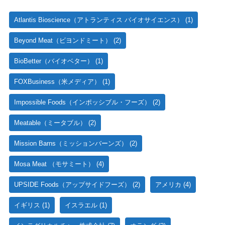
Atlantis Bioscience（アトランティス バイオサイエンス）
(1)
Beyond Meat（ビヨンドミート）
(2)
BioBetter（バイオベター）
(1)
FOXBusiness（米メディア）
(1)
Impossible Foods（インポッシブル・フーズ）
(2)
Meatable（ミータブル）
(2)
Mission Barns（ミッションバーンズ）
(2)
Mosa Meat （モサミート）
(4)
UPSIDE Foods（アップサイドフーズ）
(2)
アメリカ
(4)
イギリス
(1)
イスラエル
(1)