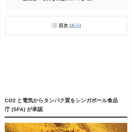
目次
[
表示
]
CO2 と電気からタンパク質をシンガポール食品
庁 (SFA) が承認