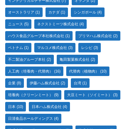
インテグリカルチャー株式会社
(7)
オランダ
(2)
オーストラリア
(1)
カナダ
(1)
シンガポール
(4)
ニュース
(5)
ネクストミーツ株式会社
(4)
ハウス食品グループ本社株式会社
(1)
プリマハム株式会社
(2)
ベトナム
(1)
マルコメ株式会社
(3)
レシピ
(3)
不二製油グループ本社
(2)
亀田製菓株式会社
(2)
人工肉（培養肉・代替肉）
(16)
代替肉（植物肉）
(10)
企業
(8)
伊藤ハム株式会社
(2)
台湾
(1)
培養肉（クリーンミート）
(9)
大豆ミート（ソイミート）
(3)
日本
(10)
日本ハム株式会社
(4)
日清食品ホールディングス
(4)