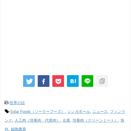
-
世界の話
-
Solar Foods（ソーラーフーズ）
,
シンガポール
,
ニュース
,
フィンラ
ンド
,
人工肉（培養肉・代替肉）
,
企業
,
培養肉（クリーンミート）
,
海
外
,
細胞農業