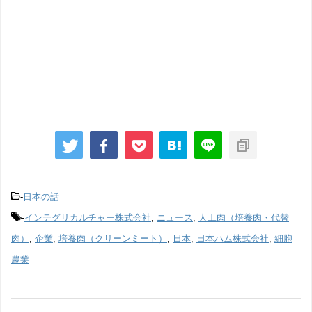
-
日本の話
-
インテグリカルチャー株式会社
,
ニュース
,
人工肉（培養肉・代替
肉）
,
企業
,
培養肉（クリーンミート）
,
日本
,
日本ハム株式会社
,
細胞
農業