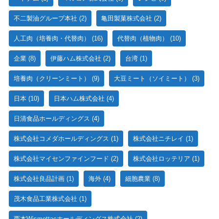
不二製油グループ本社
(2)
亀田製菓株式会社
(2)
人工肉（培養肉・代替肉）
(16)
代替肉（植物肉）
(10)
企業
(8)
伊藤ハム株式会社
(2)
台湾
(1)
培養肉（クリーンミート）
(9)
大豆ミート（ソイミート）
(3)
日本
(10)
日本ハム株式会社
(4)
日清食品ホールディングス
(4)
株式会社コメダホールディングス
(1)
株式会社ニチレイ
(1)
株式会社マイセンファインフード
(2)
株式会社ロッテリア
(1)
株式会社良品計画
(1)
海外
(4)
細胞農業
(8)
茂木食品工業株式会社
(1)
西本Wismettacホールディングス株式会社
(2)