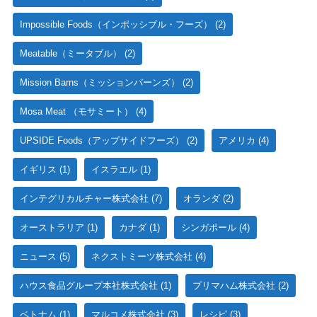
Impossible Foods（インポッシブル・フーズ）
(2)
Meatable（ミータブル）
(2)
Mission Barns（ミッションバーンズ）
(2)
Mosa Meat （モサミート）
(4)
UPSIDE Foods（アップサイドフーズ）
(2)
アメリカ
(4)
イギリス
(1)
イスラエル
(1)
インテグリカルチャー株式会社
(7)
オランダ
(2)
オーストラリア
(1)
カナダ
(1)
シンガポール
(4)
ニュース
(5)
ネクストミーツ株式会社
(4)
ハウス食品グループ本社株式会社
(1)
プリマハム株式会社
(2)
ベトナム
(1)
マルコメ株式会社
(3)
レシピ
(3)