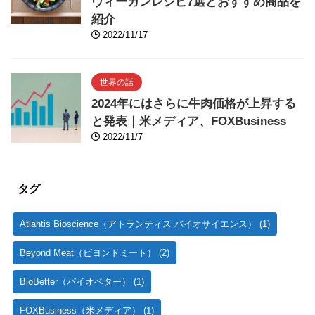
ヴィーガンレシピ7選とおすすめ商品を
紹介
2022/11/17
世界の話
2024年にはさらに牛肉価格が上昇する
と発表｜米メディア、FOXBusiness
2022/11/7
タグ
Atlantis Bioscience（アトランティス バイオサイエンス）
(1)
Beyond Meat（ビヨンドミート）
(2)
BioBetter（バイオベター）
(1)
FOXBusiness（米メディア）
(1)